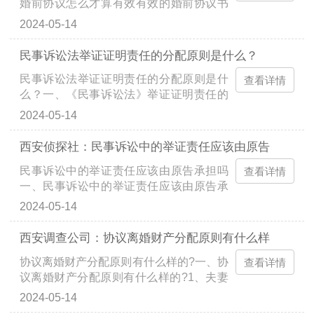
婚前协议怎么才算有效有效的婚前协议书
必须符合以下条件：1、内容必须是当事人
2024-05-14
真实的意愿表达，不存在欺诈和压迫行
为。2、内容合法，公平...
民事诉讼法举证证明责任的分配原则是什么？
民事诉讼法举证证明责任的分配原则是什
查看详情
么？一、《民事诉讼法》举证证明责任的
分配原则是什么？《民事诉讼法》举证证
2024-05-14
明责任的分配原则是谁主张，谁举证。当
事人对自己提出的主...
西安侦探社：民事诉讼中的举证责任应该由原告
民事诉讼中的举证责任应该由原告承担吗
查看详情
一、民事诉讼中的举证责任应该由原告承
担吗?民事诉讼中的举证责任不是全部由原
2024-05-14
告承担的，民事诉讼适用谁主张，谁举
证。《中华人民共和国...
西安调查公司：协议离婚财产分配原则有什么样
协议离婚财产分配原则有什么样的?一、协
查看详情
议离婚财产分配原则有什么样的?1、夫妻
之间对财产的协议优先。夫妻的共同财产
2024-05-14
由双方协议处理，有约定的根据约定分