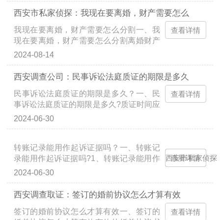
协议往往具备较高的...
西安市私家侦探：我现在要离婚，财产需要怎么
我现在要离婚，财产需要怎么分割一、我
查看详情
现在要离婚，财产需要怎么分割离婚财产
分割方式如下：离婚时，夫妻的共同财产
2024-08-14
由双方协议处理；协议不成的，由人民法
院根据财产的具体情...
西安调查公司：民事诉讼法庭质证的期限是多久
民事诉讼法庭质证的期限是多久？一、民
查看详情
事诉讼法庭质证的期限是多久?质证时间应
该根据具体案情来确定，普通程序不少于
2024-06-30
30日，简易程序可以少于30日。质证是指
当事人、诉讼代理人及...
转账记录能用作起诉证据吗？一、转账记
录能用作起诉证据吗?1、转账记录能用作
西安市私家侦探
查看详情
起诉证据转账记录属于证据种类中的电子
2024-06-30
数据。当事人的陈述;书证;物证;视听资料;
电子数据;证人证言...
西安调查取证：签订的婚前协议怎么才算有效
签订的婚前协议怎么才算有效一、签订的
查看详情