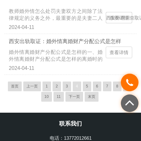
配。2、男女平等原则。...
教师婚外情怎么处罚夫妻双方之间除了法
律规定的义务之外，最重要的是夫妻二人
西安外遇调查取
查看详情
应该真心相待，彼此关爱。如果夫妻双方
2024-04-11
任何一人发生婚外情，那个人不仅会受到
道德的谴责，还会受...
西安出轨取证：婚外情离婚财产分配公式是怎样
婚外情离婚财产分配公式是怎样的一、婚
查看详情
外情离婚财产分配公式是怎样的离婚时的
夫妻共同财产，由双方协商处理为先，夫
2024-04-11
妻双方无法达成一致，则由法院根据财产
情况进行分割，夫妻...
首页
上一页
1
2
3
4
5
6
7
8
9
10
11
下一页
末页
联系我们
电话：13772012661